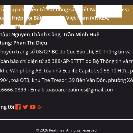
ủa Tạp chí điện tử Bất động sản Việt Nam (Reatimes)
uản: Hiệp hội Bất động sản Việt Nam (VNREA)
: Phạm Nguyễn Toan
 tập: Nguyễn Thành Công, Trần Minh Huệ
dung: Phan Thị Diệu
huyên trang số 08/GP-BC do Cục Báo chí, Bộ Thông tin và
 bản báo chí điện tử số 388/GP-BTTTT do Bộ Thông tin và 
, khu Văn phòng A3, tòa nhà Ecolife Capitol, số 58 Tố Hữu,
 904, toà OT3, khu The Tresor, 39 Bến Vân Đồn, phường X
4.6666.0899 - Email: toasoan.reatimes@gmail.com
úng tôi
© 2026 Reatimes. All rights reserved.