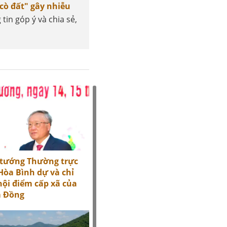
cò đất" gây nhiễu
 tin góp ý và chia sẻ,
 tướng Thường trực
òa Bình dự và chỉ
hội điểm cấp xã của
m Đồng