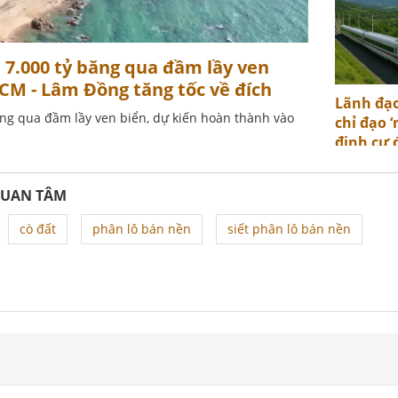
7.000 tỷ băng qua đầm lầy ven
HCM - Lâm Đồng tăng tốc về đích
Lãnh đạo
g qua đầm lầy ven biển, dự kiến hoàn thành vào
chỉ đạo ‘
định cư 
Bắc - N
QUAN TÂM
cò đất
phân lô bán nền
siết phân lô bán nền