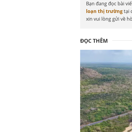
Bạn đang đọc bài vi
loạn thị trường
tại
xin vui lòng gửi về
ĐỌC THÊM