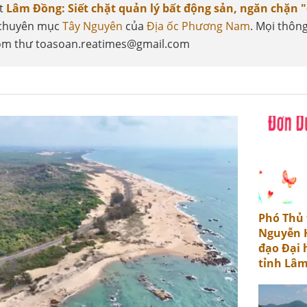
ết
Lâm Đồng: Siết chặt quản lý bất động sản, ngăn chặn "
 chuyên mục
Tây Nguyên
của
Địa ốc Phương Nam
. Mọi thông
 hòm thư toasoan.reatimes@gmail.com
Phó Thủ
Nguyễn H
đạo Đại 
tỉnh Lâ