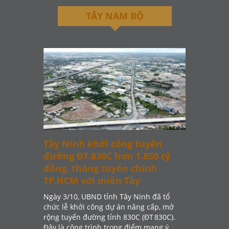
TÂY NAM BỘ
Tây N
Vinh 
KDC Đ
UBND tỉ
Đầu tư 
diện tíc
Lập để 
Tây Ninh khởi công tuyến
Hạnh.
đường ĐT.830C hơn 1.850 tỷ
đồng, thông tuyến chính
TP.HCM với miền Tây
Ngày 3/10, UBND tỉnh Tây Ninh đã tổ
chức lễ khởi công dự án nâng cấp, mở
rộng tuyến đường tỉnh 830C (ĐT 830C).
Đây là công trình trọng điểm mang ý