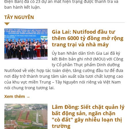
Điện Bàn) đã có 23 dự án mất hiện trạng được thanh tra và
ban hành kết luận.
TÂY NGUYÊN
Gia Lai: Nutifood đầu tư
thêm 6000 tỷ đồng mở rộng
trang trại và nhà máy
Ủy ban Nhân dân tỉnh Gia Lai đã ký
kết Biên bản ghi nhớ (MOU) với Công
ty Cổ phần Thực phẩm Dinh dưỡng
Nutifood về việc hợp tác toàn diện, tăng cường đầu tư để đưa
nơi đây trở thành trung tâm sản xuất sữa tươi chất lượng cao
của khu vực miền Trung – Tây Nguyên nói riêng và Việt Nam
nói chung trong tương lai.
Xem thêm →
Lâm Đồng: Siết chặt quản lý
bất động sản, ngăn chặn
"cò đất" gây nhiễu loạn thị
trường