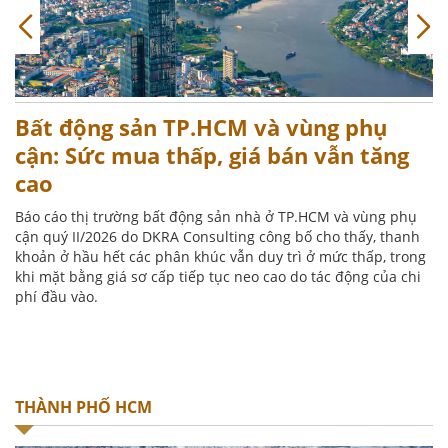
Bất động sản TP.HCM và vùng phụ
T
cận: Sức mua thấp, giá bán vẫn tăng
k
cao
T
d
Báo cáo thị trường bất động sản nhà ở TP.HCM và vùng phụ
đ
cận quý II/2026 do DKRA Consulting công bố cho thấy, thanh
t
khoản ở hầu hết các phân khúc vẫn duy trì ở mức thấp, trong
khi mặt bằng giá sơ cấp tiếp tục neo cao do tác động của chi
phí đầu vào.
THÀNH PHỐ HCM