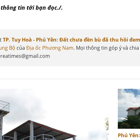
thông tin tới bạn đọc./.
ết
TP. Tuy Hoà - Phú Yên: Đất chưa đền bù đã thu hồi đem
ung Bộ
của
Địa ốc Phương Nam
. Mọi thông tin góp ý và chia 
.reatimes@gmail.com
Phú Yên: