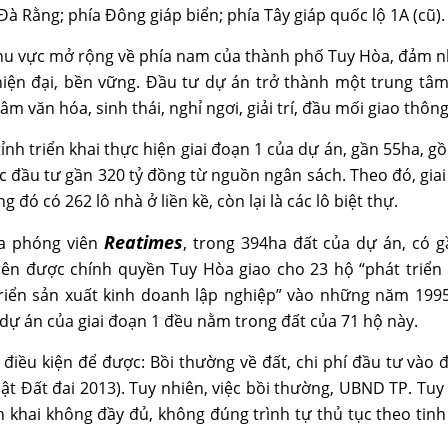
Đà Rằng; phía Đông giáp biển; phía Tây giáp quốc lộ 1A (cũ).
khu vực mở rộng về phía nam của thành phố Tuy Hòa, đảm 
iện đại, bền vững. Đầu tư dự án trở thành một trung tâm 
âm văn hóa, sinh thái, nghỉ ngơi, giải trí, đầu mối giao thôn
nh triển khai thực hiện giai đoạn 1 của dự án, gần 55ha, 
c đầu tư gần 320 tỷ đồng từ nguồn ngân sách. Theo đó, gia
g đó có 262 lô nhà ở liền kề, còn lại là các lô biệt thự.
Reatimes
ủa phóng viên
, trong 394ha đất của dự án, có 
rên được chính quyền Tuy Hòa giao cho 23 hộ “phát triển 
riển sản xuất kinh doanh lập nghiệp” vào những năm 1995 
 dự án của giai đoạn 1 đều nằm trong đất của 71 hộ này.
 điều kiện để được: Bồi thường về đất, chi phí đầu tư vào đ
Luật Đất đai 2013). Tuy nhiên, việc bồi thường, UBND TP. Tu
n khai không đầy đủ, không đúng trình tự thủ tục theo tinh