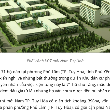
Phối cảnh KĐT mới Nam Tuy Hoà
, 71 hộ dân tại phường Phú Lâm (TP. Tuy Hoà, tỉnh Phú Yê
kiến nghị về những bất thường trong dự án Khu dân cư phí
ên nhân của việc kiện tụng này là 71 hộ cho rằng, mặc d
, đem đấu giá từ lâu nhưng họ vẫn chưa được đền bù phần diệ
 thị mới Nam TP. Tuy Hòa có diện tích khoảng 396ha, vốn
địa phận phường Phú Lâm (TP. Tuy Hòa), có giới cận phía 