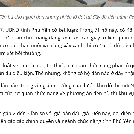
ền bù cho người dân nhưng nhiều lô đất tại đây đã tiến hành đ
7, UBND tỉnh Phú Yên có kết luận: Trong 71 hộ này, có 48
, cơ quan chức năng đang xem xét các giấy tờ liên quan d
i có đất chăn nuôi và trồng xây xanh thì có 16 hộ đủ điề
xem xét bồi thường.
 luật về thu hồi đất, tối thiếu, cơ quan chức năng phải có 
n đủ điều kiện. Thế nhưng, không có hộ dân nào ở đây nhậ
 dân nằm trong vùng ảnh hưởng của dự án khu đô thị mới N
lời của cơ quan chức năng về phương án đền bù thì khu v
 gấp 2 đến 3 lần so với giá bán đấu giá. Đến nay, đại diện
 đến các cấp chính quyền và ngành chức năng tỉnh Phú Yê